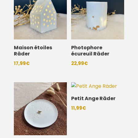
Maison étoiles
Photophore
Räder
écureuil Räder
17,99
€
22,99
€
Petit Ange Räder
11,99
€