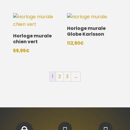
Horloge murale
Globe Karlsson
Horloge murale
chien vert
112,90
€
59,95
€
1
2
3
→