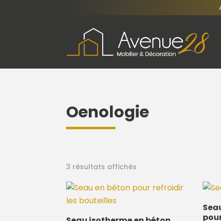
Oenologie
3 résultats affichés
Sea
pour
Seau isotherme en béton