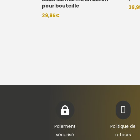
pour bouteille
39,9
39,95
€


Paiement
Politique de
sécurisé
retours