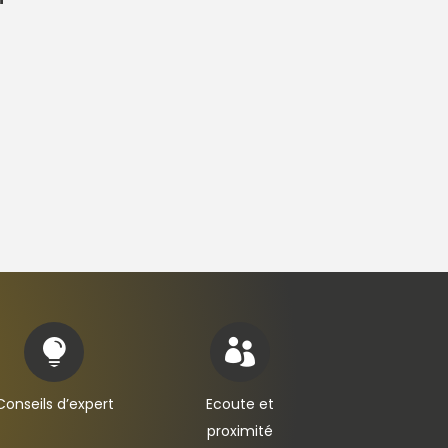


Conseils d’expert
Ecoute et
proximité