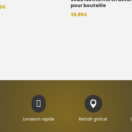
pour bouteille
5
€
39,95
€


Livraison rapide
Retrait gratuit