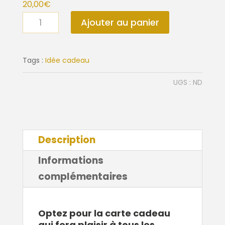
20,00
€
quantité
Ajouter au panier
de
Carte
Cadeau
Tags :
Idée cadeau
UGS :
ND
Description
Informations
complémentaires
Optez pour la carte cadeau
qui fera plaisir à tous les