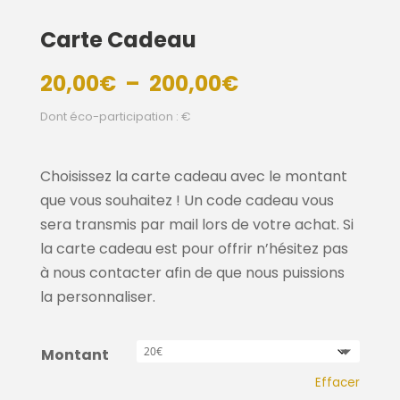
Carte Cadeau
Plage
20,00
€
–
200,00
€
de
Dont éco-participation : €
prix :
20,00€
à
Choisissez la carte cadeau avec le montant
200,00€
que vous souhaitez ! Un code cadeau vous
sera transmis par mail lors de votre achat. Si
la carte cadeau est pour offrir n’hésitez pas
à nous contacter afin de que nous puissions
la personnaliser.
Montant
Effacer