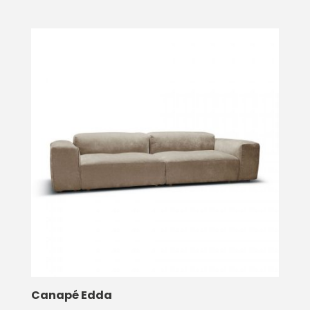
de
prix :
145,00€
à
149,00€
Canapé Edda