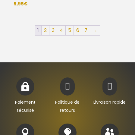
9,95
€
1
2
3
4
5
6
7
→



Paiement
Politique de
Livraison rapide
sécurisé
retours


