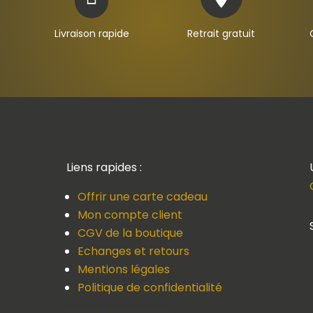
Livraison rapide
Retrait gratuit
Liens rapides :
Offrir une carte cadeau
Mon compte client
CGV de la boutique
Echanges et retours
Mentions légales
Politique de confidentialité