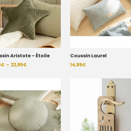
sin Aristote – Étoile
Coussin Laurel
Plage
5
€
–
22,95
€
14,95
€
de
prix :
19,95€
à
22,95€