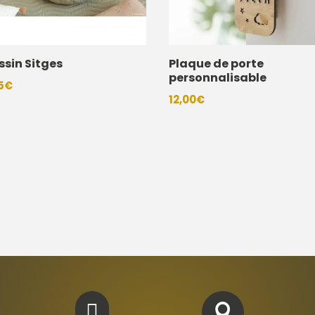
sin Sitges
Plaque de porte
personnalisable
5
€
12,00
€

