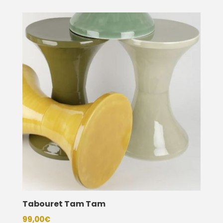
prix :
145,00€
à
149,00€
Tabouret Tam Tam
99,00
€