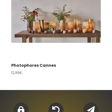
Photophores Cannes
12,99
€


