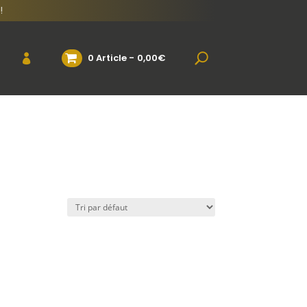
!
0 Article
0,00€