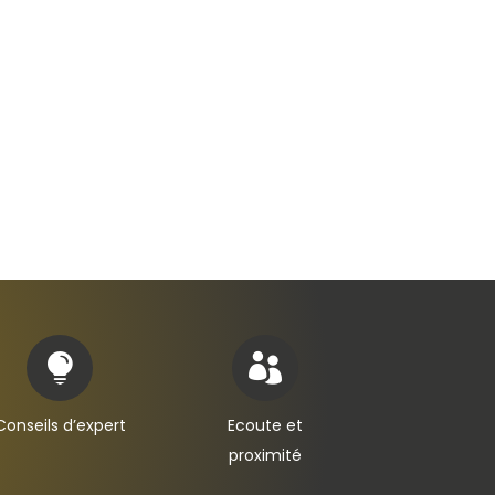


Conseils d’expert
Ecoute et
proximité