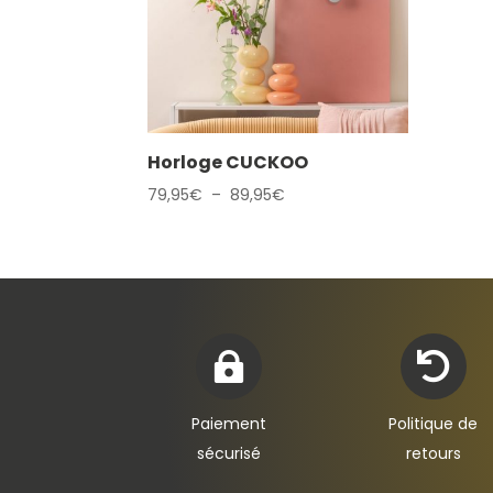
Horloge CUCKOO
Plage
79,95
€
–
89,95
€
de
prix :
79,95€
à
89,95€


Paiement
Politique de
sécurisé
retours