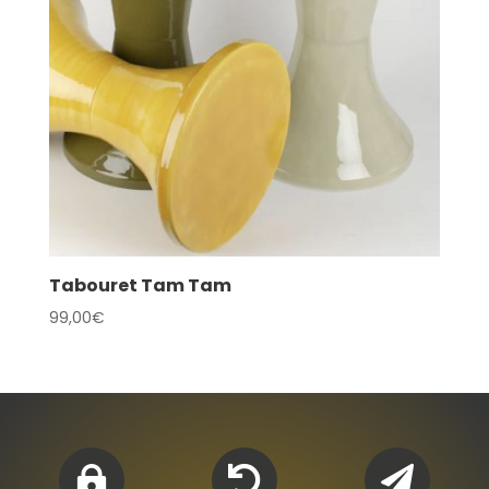
Tabouret Tam Tam
99,00
€


