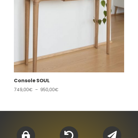
Console SOUL
Plage
749,00
€
–
950,00
€
de
prix :
749,00€
à
950,00€


