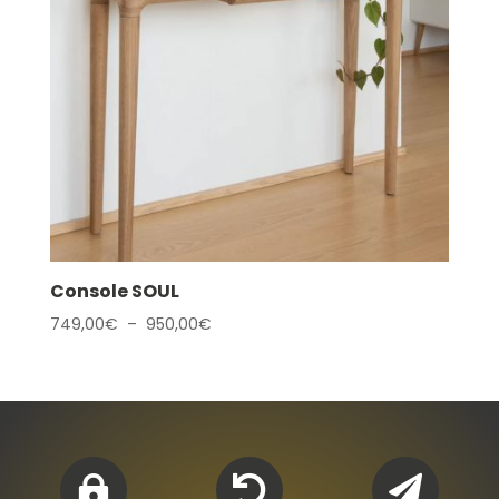
Console SOUL
Plage
749,00
€
–
950,00
€
de
prix :
749,00€
à
950,00€


