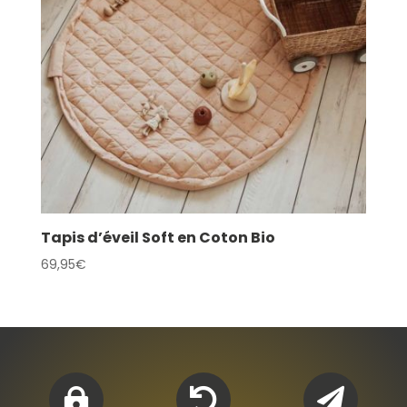
Tapis d’éveil Soft en Coton Bio
69,95
€


