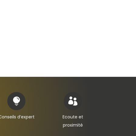


Conseils d’expert
Ecoute et
proximité