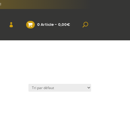
!
0 Article
0,00€