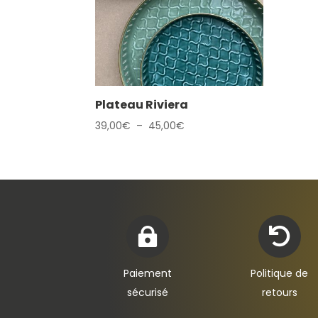
Plateau Riviera
Plage
39,00
€
–
45,00
€
de
prix :
39,00€
à
45,00€


Paiement
Politique de
sécurisé
retours