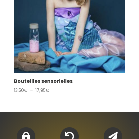
Bouteilles sensorielles
Plage
13,50
€
–
17,95
€
de
prix :
13,50€
à
17,95€


