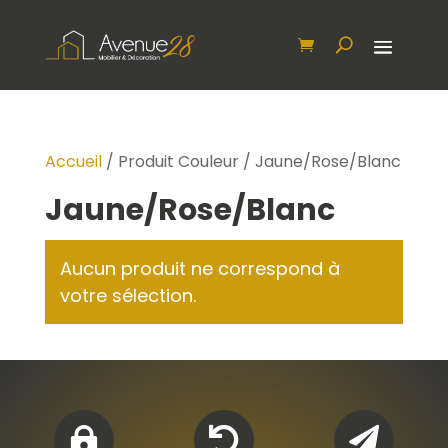
Accueil
/ Produit Couleur / Jaune/Rose/Blanc
Jaune/Rose/Blanc
Aucun produit ne correspond à
votre sélection.


