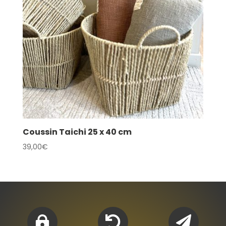
Coussin Taichi 25 x 40 cm
39,00
€


