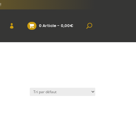
!
0 Article
0,00€