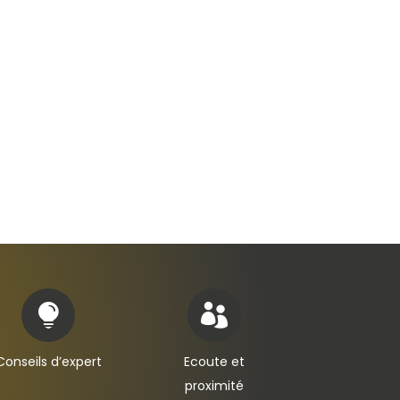


Conseils d’expert
Ecoute et
proximité