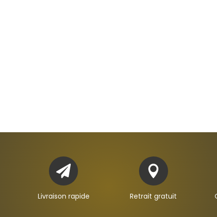


Livraison rapide
Retrait gratuit