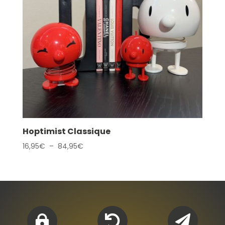
Hoptimist Classique
Plage
16,95
€
–
84,95
€
de
prix :
16,95€
à
84,95€


