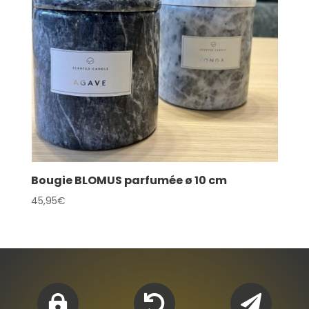
Bougie BLOMUS parfumée ø 10 cm
45,95
€


