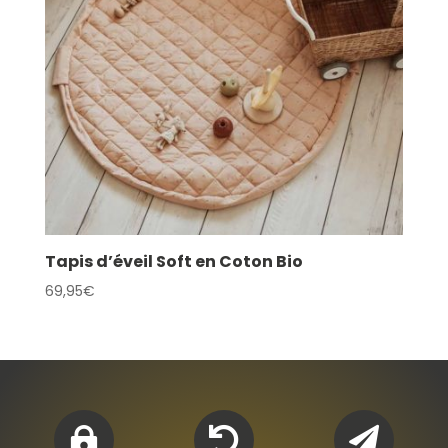
Tapis d’éveil Soft en Coton Bio
69,95
€


