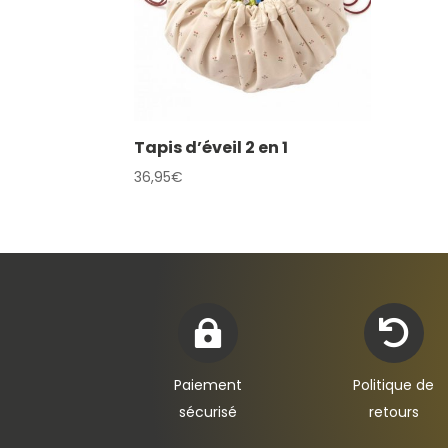
Tapis d’éveil 2 en 1
36,95
€


Paiement
Politique de
sécurisé
retours