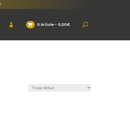
!
0 Article
0,00€