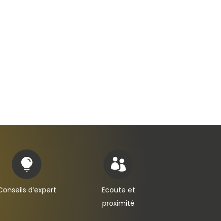


Conseils d’expert
Ecoute et
proximité