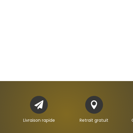


Livraison rapide
Retrait gratuit