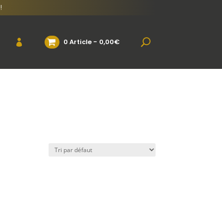
!
0 Article
0,00€