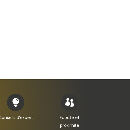


Conseils d’expert
Ecoute et
proximité