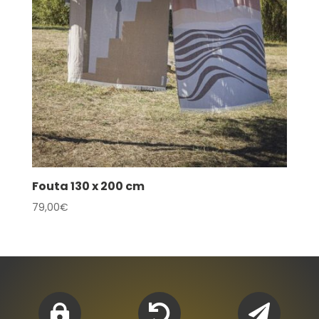
Fouta 130 x 200 cm
79,00
€


