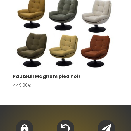
Fauteuil Magnum pied noir
449,00
€


