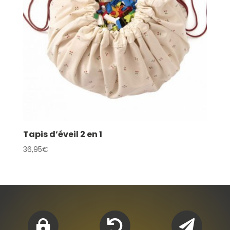
Tapis d’éveil 2 en 1
36,95
€


