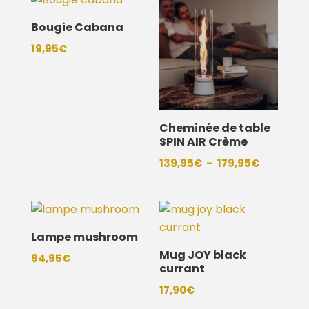
22,90€
45,90€
à
Bougie Cabana
26,95€
19,95
€
Cheminée de table
SPIN AIR Crème
Plage
139,95
€
–
179,95
€
de
prix :
139,95€
à
Lampe mushroom
179,95€
Mug JOY black
94,95
€
currant
17,90
€