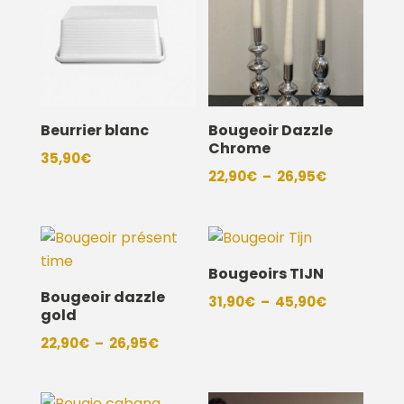
Beurrier blanc
Bougeoir Dazzle
Chrome
35,90
€
Plage
22,90
€
–
26,95
€
de
prix :
22,90€
à
Bougeoirs TIJN
26,95€
Bougeoir dazzle
Plage
31,90
€
–
45,90
€
gold
de
Plage
22,90
€
–
26,95
€
prix :
de
31,90€
prix :
à