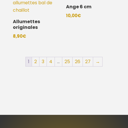
Ange 6 cm
10,00
€
Allumettes
originales
8,90
€
1
2
3
4
…
25
26
27
→