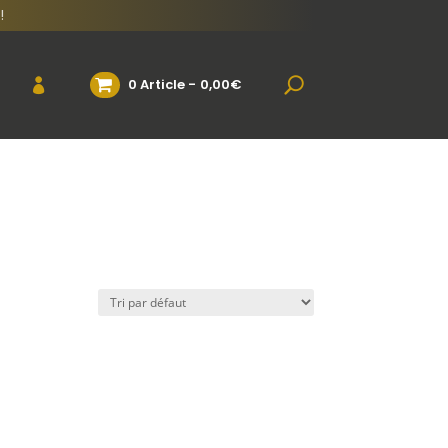
!
0 Article
0,00€