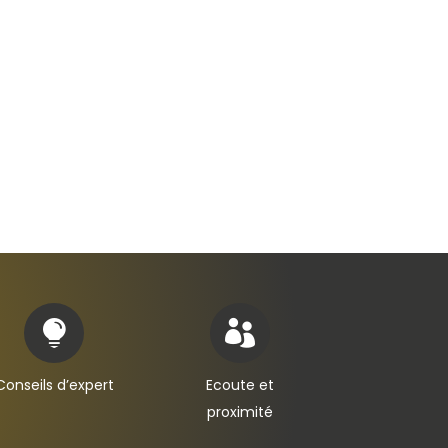


Conseils d’expert
Ecoute et
proximité