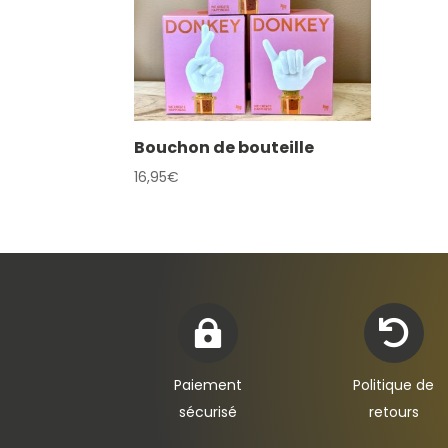
Bouchon de bouteille
16,95
€


Paiement
Politique de
sécurisé
retours