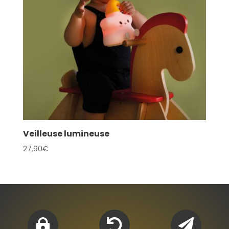
Veilleuse lumineuse
27,90
€


