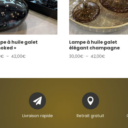
e à huile galet
Lampe à huile galet
moked »
élégant champagne
Plage
Plage
0
€
–
42,00
€
30,00
€
–
42,00
€
de
de
prix :
prix :
30,00€
30,00€
à
à
42,00€
42,00€


Livraison rapide
Retrait gratuit