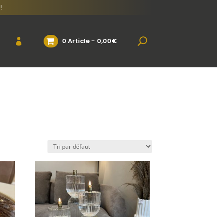
!
0 Article
0,00€