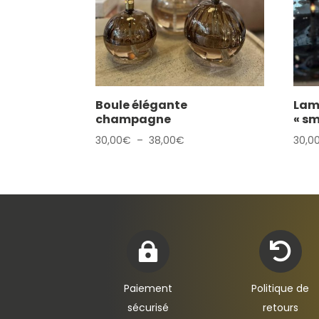
Boule élégante
Lamp
champagne
« s
Plage
30,00
€
–
38,00
€
30,0
de
prix :
30,00€
à
38,00€


Paiement
Politique de
sécurisé
retours