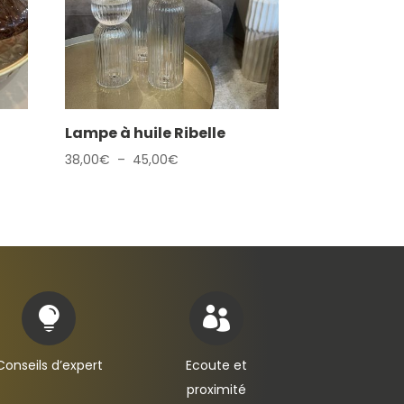
Lampe à huile Ribelle
Plage
38,00
€
–
45,00
€
de
prix :
38,00€
à
45,00€


Conseils d’expert
Ecoute et
proximité