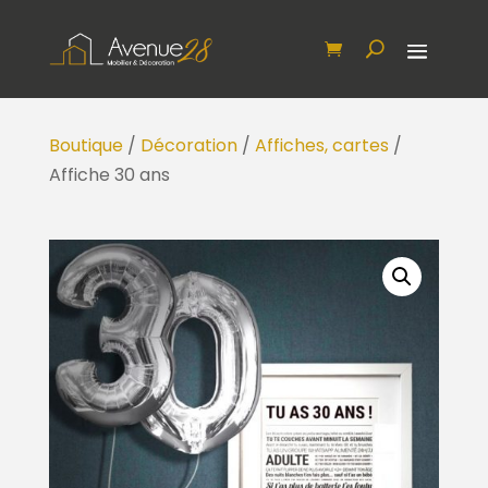
Boutique
/
Décoration
/
Affiches, cartes
/
Affiche 30 ans