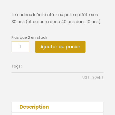
Le cadeau idéal à offrir au pote qui fête ses
30 ans (et qui aura donc 40 ans dans 10 ans)
Plus que 2 en stock
quantité
Ajouter au panier
de
Affiche
30
Tags :
ans
UGS :
30ANS
Description