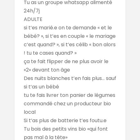
Tu as un groupe whatsapp alimenté
24h/7j
ADULTE
si t’es marié.e on te demande « et le
bébé? », si t’es en couple « le mariage
c’est quand? », si t’es célib « bon alors
! tu te cases quand? »
ça te fait flipper de ne plus avoir le
«2» devant ton âge
Des nuits blanches t’en fais plus... sauf
si t’as un bébé
tu te fais livrer ton panier de légumes
commandé chez un producteur bio
local
Si t’as plus de batterie t’es foutu.e
Tu bois des petits vins bio «qui font
pas mal à la tête»