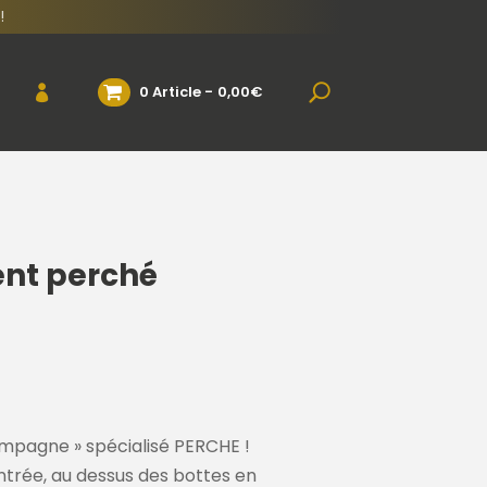
!
0 Article
0,00€
nt perché
campagne » spécialisé PERCHE !
entrée, au dessus des bottes en