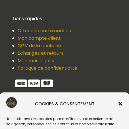
Liens rapides :
Offrir une carte cadeau
Mon compte client
CGV de la boutique
Echanges et retours
Mentions légales
Politique de confidentialité
COOKIES & CONSENTEMENT
Une question, un devis, un souci ?
Contactez-nous !
Nous utilisons des cookies pour améliorer votre expérience de
navigation, personnaliser les contenus et analyser notre trafic.