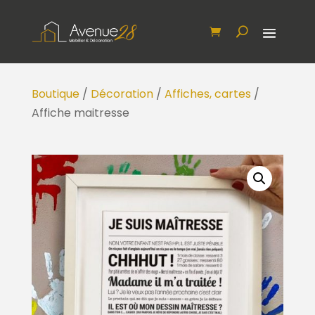
Boutique
/
Décoration
/
Affiches, cartes
/
Affiche maitresse