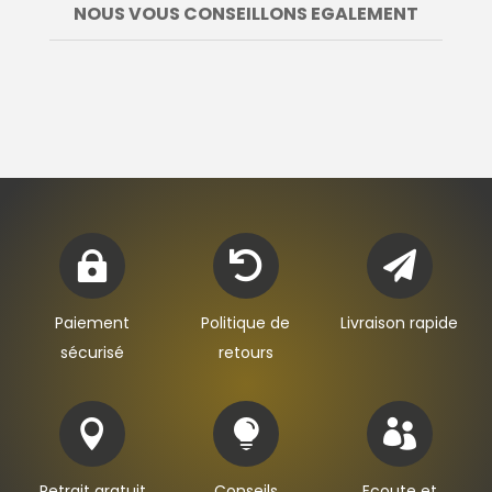
NOUS VOUS CONSEILLONS EGALEMENT



Paiement
Politique de
Livraison rapide
sécurisé
retours



Retrait gratuit
Conseils
Ecoute et