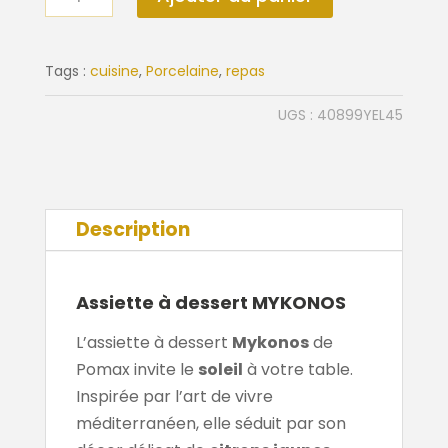
de
Assiette
à
Tags :
cuisine
,
Porcelaine
,
repas
dessert
UGS :
40899YEL45
MYKONOS
Description
Assiette à dessert MYKONOS
L’assiette à dessert
Mykonos
de
Pomax invite le
soleil
à votre table.
Inspirée par l’art de vivre
méditerranéen, elle séduit par son