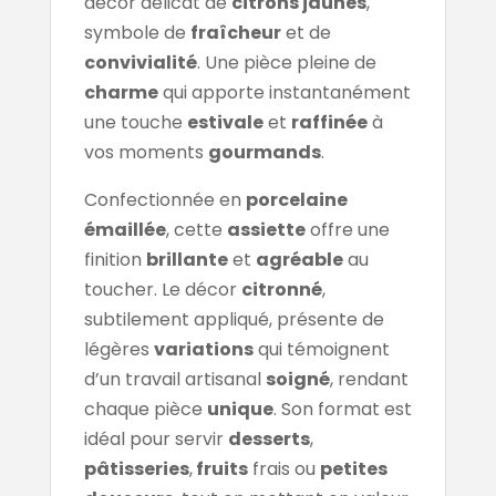
décor délicat de
citrons jaunes
,
symbole de
fraîcheur
et de
convivialité
. Une pièce pleine de
charme
qui apporte instantanément
une touche
estivale
et
raffinée
à
vos moments
gourmands
.
Confectionnée en
porcelaine
émaillée
, cette
assiette
offre une
finition
brillante
et
agréable
au
toucher. Le décor
citronné
,
subtilement appliqué, présente de
légères
variations
qui témoignent
d’un travail artisanal
soigné
, rendant
chaque pièce
unique
. Son format est
idéal pour servir
desserts
,
pâtisseries
,
fruits
frais ou
petites