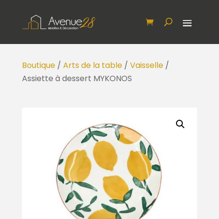
Boutique
/
Arts de la table
/
Vaisselle
/
Assiette à dessert MYKONOS