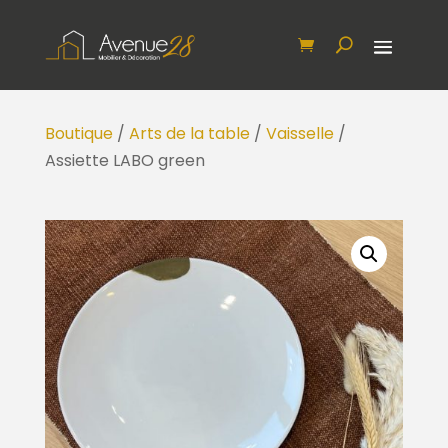
Boutique
/
Arts de la table
/
Vaisselle
/
Assiette LABO green