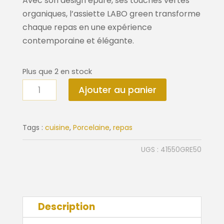
Avec son design épuré, ses touches vertes
organiques, l’assiette LABO green transforme
chaque repas en une expérience
contemporaine et élégante.
Plus que 2 en stock
quantité
Ajouter au panier
de
Assiette
LABO
Tags :
cuisine
,
Porcelaine
,
repas
green
UGS :
41550GRE50
Description