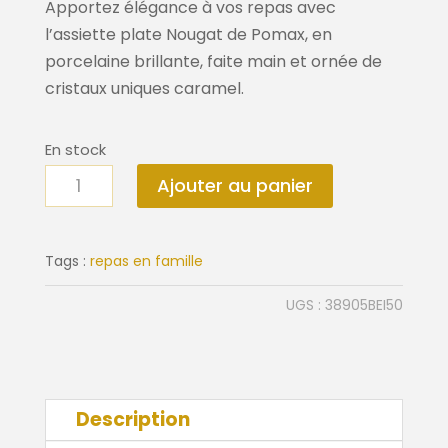
Apportez élégance à vos repas avec
l’assiette plate Nougat de Pomax, en
porcelaine brillante, faite main et ornée de
cristaux uniques caramel.
En stock
quantité
Ajouter au panier
de
Assiette
plate
Tags :
repas en famille
NOUGAT
UGS :
38905BEI50
Description