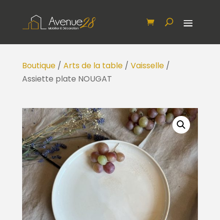
Boutique
/
Arts de la table
/
Vaisselle
/
Assiette plate NOUGAT