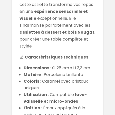
cette assiette transforme vos repas
en une
expérience sensorielle et
visuelle
exceptionnelle. Elle
s’harmonise parfaitement avec les
assiettes à dessert et bols Nougat
,
pour créer une table complète et
stylée.
📐
Caractéristiques techniques
Dimensions
: Ø 26 cm x H 3,3 cm
Matière
: Porcelaine brillante
Coloris
: Caramel avec cristaux
uniques
Utilisation
: Compatible
lave-
vaisselle
et
micro-ondes
Finition
: Émaux appliqués à la
main pour un rendu unique