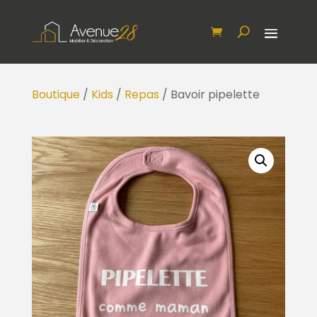
Boutique
/
Kids
/
Repas
/ Bavoir pipelette