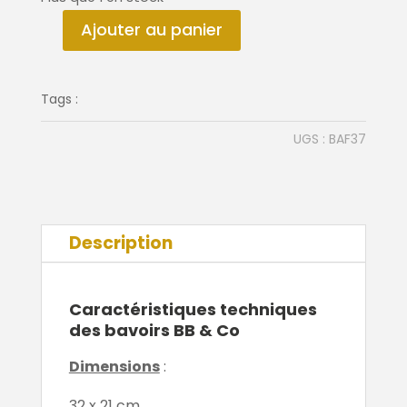
Ajouter au panier
quantité
de
Bavoir
Tags :
pipelette
UGS :
BAF37
Description
Caractéristiques techniques
des bavoirs BB & Co
Dimensions
:
32 x 21 cm