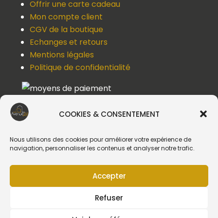
Offrir une carte cadeau
Mon compte client
CGV de la boutique
Echanges et retours
Mentions légales
Politique de confidentialité
COOKIES & CONSENTEMENT
Une question, un devis, un souci ?
Contactez-nous !
Nous utilisons des cookies pour améliorer votre expérience de
navigation, personnaliser les contenus et analyser notre trafic.
Suivez-nous
Accepter
Refuser