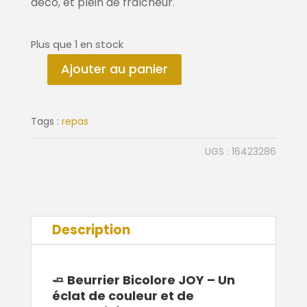
déco, et plein de fraîcheur.
Plus que 1 en stock
Ajouter au panier
quantité
de
Beurrier
Tags :
repas
JOY
Black
UGS :
16423286
Description
🧈
Beurrier Bicolore JOY – Un
éclat de couleur et de