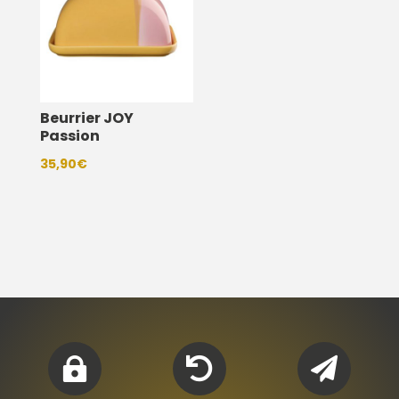
Beurrier JOY
Passion
35,90
€


