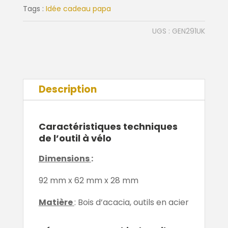
multi
Tags :
Idée cadeau papa
tool
UGS :
GEN291UK
Description
Caractéristiques techniques
de l’outil à vélo
Dimensions
:
92 mm x 62 mm x 28 mm
Matière
: Bois d’acacia, outils en acier