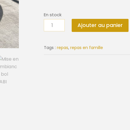
En stock
quantité
Ajouter au panier
de
Bol
SABI
Tags :
repas
,
repas en famille
ø
13
cm