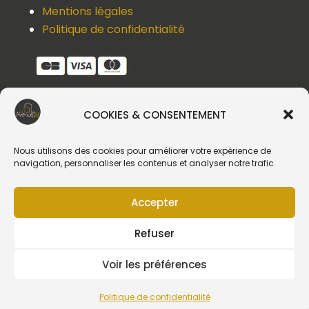
Mentions légales
Politique de confidentialité
COOKIES & CONSENTEMENT
Une question, un devis, un souci ?
Contactez-nous !
Nous utilisons des cookies pour améliorer votre expérience de
navigation, personnaliser les contenus et analyser notre trafic.
Suivez-nous
Accepter
Refuser
Voir les préférences
Création du site web :
Politique de confidentialité