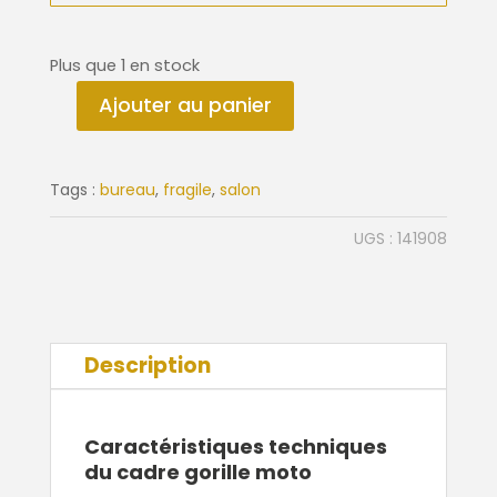
Plus que 1 en stock
Ajouter au panier
quantité
de
Cadre
Tags :
bureau
,
fragile
,
salon
Gorille
Moto
UGS :
141908
80x80
cm
Description
Caractéristiques techniques
du cadre gorille moto