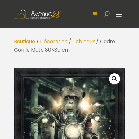
Boutique
/
Décoration
/
Tableaux
/ Cadre
Gorille Moto 80×80 cm