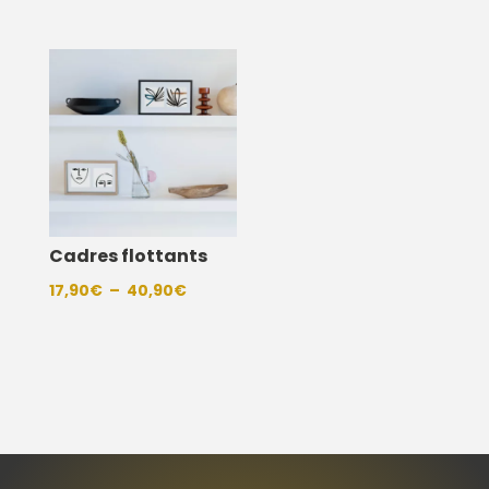
Cadres flottants
Plage
17,90
€
–
40,90
€
de
prix :
17,90€
à
40,90€