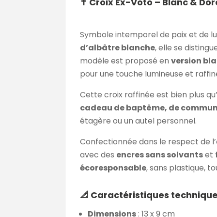
✝️
Croix Ex-Voto – Blanc & Dor
Symbole intemporel de paix et de lu
d’albâtre blanche
, elle se distin
modèle est proposé en
version bl
pour une touche lumineuse et raffin
Cette croix raffinée est bien plus q
cadeau de baptême, de communio
étagère ou un autel personnel.
Confectionnée dans le respect de l
avec des
encres sans solvants
et
écoresponsable
, sans plastique, t
📐
Caractéristiques techniqu
Dimensions
: 13 x 9 cm