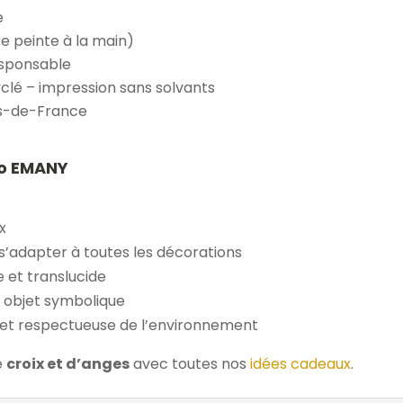
e
e peinte à la main)
esponsable
yclé – impression sans solvants
ts-de-France
to EMANY
x
s’adapter à toutes les décorations
e et translucide
 objet symbolique
e et respectueuse de l’environnement
e
croix et d’anges
avec toutes nos
idées cadeaux
.