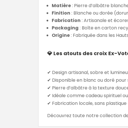
Matière
: Pierre d’albâtre blanch
Finition
: Blanche ou dorée (dorur
Fabrication
: Artisanale et écor
Packaging
: Boîte en carton rec
Origine
: Fabriquée dans les Hau
💎
Les atouts des croix Ex-Vo
✔ Design artisanal, sobre et lumineu
✔ Disponible en blanc ou doré pour 
✔ Pierre d’albâtre à la texture douc
✔ Idéale comme cadeau spirituel ou
✔ Fabrication locale, sans plastiqu
Découvrez toute notre collection d