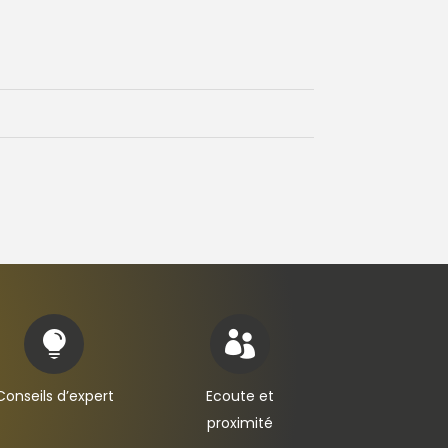


Conseils d’expert
Ecoute et
proximité