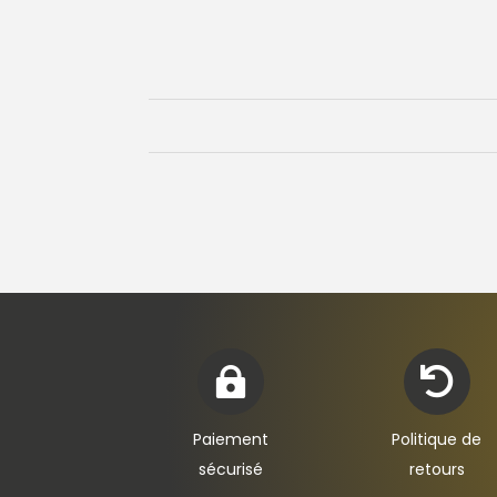


Paiement
Politique de
sécurisé
retours