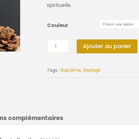
spirituelle.
Couleur
quantité
Ajouter au panier
de
Croix
Ex
Tags :
Baptême
,
Mariage
Voto
ons complémentaires