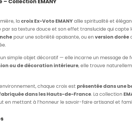
é – Collection EMANY
mière, la
croix Ex-Voto EMANY
allie spiritualité et élég
gue par sa texture douce et son effet translucide qui capt
anche
pour une sobriété apaisante, ou en
version dorée
a
ée.
u’un simple objet décoratif — elle incarne un message de 
n ou de décoration intérieure
, elle trouve naturelle
’environnement, chaque croix est
présentée dans une bo
fabriquée dans les Hauts-de-France
. La collection
EM
out en mettant à l’honneur le savoir-faire artisanal et famil
es