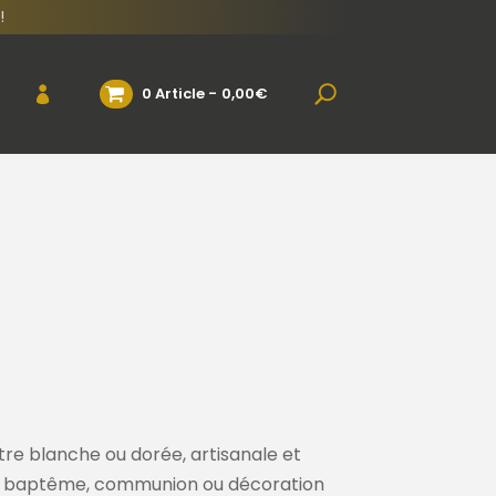
!
0 Article
0,00€
re blanche ou dorée, artisanale et
r baptême, communion ou décoration