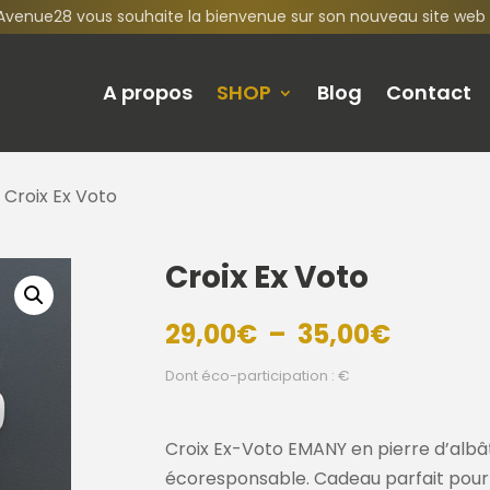
Avenue28 vous souhaite la bienvenue sur son nouveau site web 
A propos
SHOP
Blog
Contact
 Croix Ex Voto
Croix Ex Voto
Plage
29,00
€
–
35,00
€
de
Dont éco-participation : €
prix :
29,00€
à
Croix Ex-Voto EMANY en pierre d’albât
35,00€
écoresponsable. Cadeau parfait pou