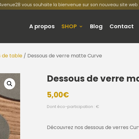
Avenue28 vous souhaite la bienvenue sur son nouveau site web 
A propos
SHOP
Blog
Contact
 de table
/ Dessous de verre matte Curve
Dessous de verre m
5,00
€
Dont éco-participation : €
Découvrez nos dessous de verres Curve