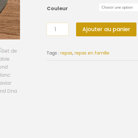
Couleur
quantité
Ajouter au panier
de
Dessous
de
Tags :
repas
,
repas en famille
verre
matte
Curve