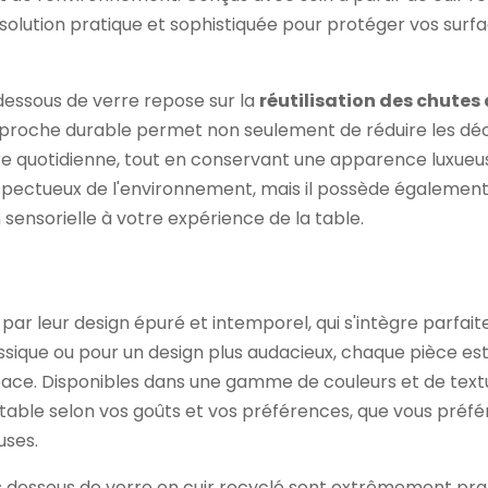
solution pratique et sophistiquée pour protéger vos sur
dessous de verre repose sur la
réutilisation des chutes 
pproche durable permet non seulement de réduire les déch
sure quotidienne, tout en conservant une apparence luxueuse
spectueux de l'environnement, mais il possède égalemen
 sensorielle à votre expérience de la table.
 par leur design épuré et intemporel, qui s'intègre parfa
ssique ou pour un design plus audacieux, chaque pièce e
space. Disponibles dans une gamme de couleurs et de text
able selon vos goûts et vos préférences, que vous préfér
uses.
 les dessous de verre en cuir recyclé sont extrêmement pr