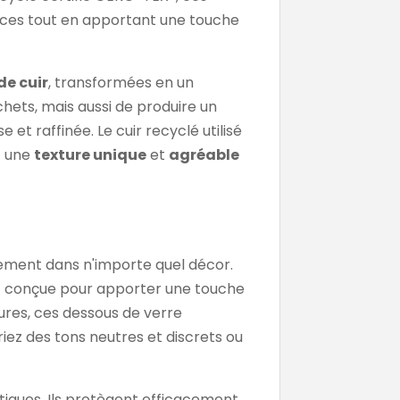
faces tout en apportant une touche
de cuir
, transformées en un
ets, mais aussi de produire un
 et raffinée. Le cuir recyclé utilisé
t une
texture unique
et
agréable
itement dans n'importe quel décor.
st conçue pour apporter une touche
ures, ces dessous de verre
iez des tons neutres et discrets ou
atiques. Ils protègent efficacement