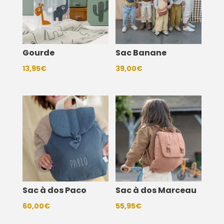
Gourde
Sac Banane
13,95
€
39,00
€
Sac à dos Paco
Sac à dos Marceau
60,00
€
55,95
€