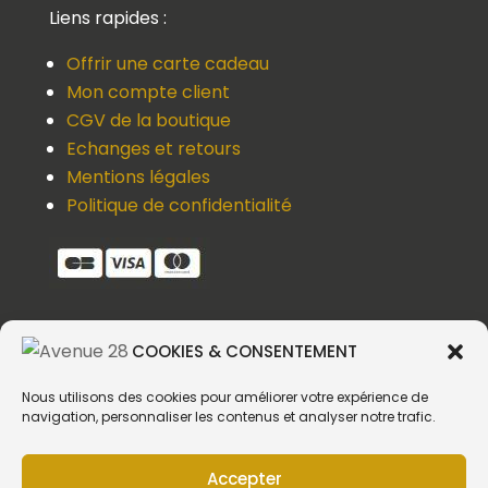
Liens rapides :
Offrir une carte cadeau
Mon compte client
CGV de la boutique
Echanges et retours
Mentions légales
Politique de confidentialité
COOKIES & CONSENTEMENT
Une question, un devis, un souci ?
Contactez-nous !
Nous utilisons des cookies pour améliorer votre expérience de
navigation, personnaliser les contenus et analyser notre trafic.
Suivez-nous
Accepter