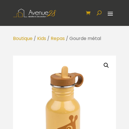
Boutique
/
Kids
/
Repas
/ Gourde métal