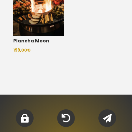
Plancha Moon
199,00
€


