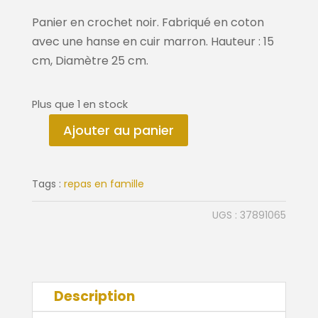
Panier en crochet noir. Fabriqué en coton
avec une hanse en cuir marron. Hauteur : 15
cm, Diamètre 25 cm.
Plus que 1 en stock
Ajouter au panier
quantité
de
Panier
Tags :
repas en famille
en
crochet
UGS :
37891065
noir
ø
25
cm
Description