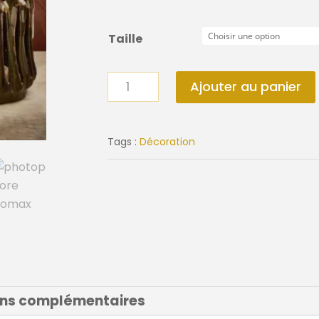
Taille
quantité
Ajouter au panier
de
Photophore
TERRA
Tags :
Décoration
ons complémentaires