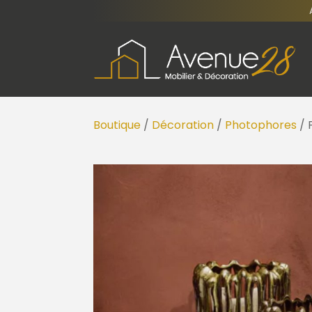
Boutique
/
Décoration
/
Photophores
/ 