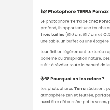
🕯️🌿 Photophore TERRA Pomax
Le photophore
Terra
de chez
Pom
profond, ils apportent une touche o
trois tailles
(Ø10 cm, Ø17 cm et Ø20 
une table, un buffet ou une étagère.
Leur finition légèrement texturée r
bohème ou d’inspiration nature, ces
suffit à révéler toute la beauté de l
🌟💚 Pourquoi on les adore ?
Les photophores
Terra
séduisent pa
atmosphère zen et feutrée, parfaite 
aussi être détournés : petits vases