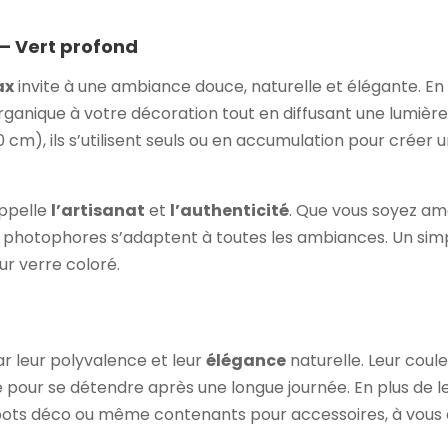
 – Vert profond
ax
invite à une ambiance douce, naturelle et élégante. En 
rganique à votre décoration tout en diffusant une lumièr
cm), ils s’utilisent seuls ou en accumulation pour créer
appelle
l’artisanat
et
l’authenticité
. Que vous soyez am
 photophores s’adaptent à toutes les ambiances. Un simpl
eur verre coloré.
r leur polyvalence et leur
élégance
naturelle. Leur coul
pour se détendre après une longue journée. En plus de leu
, pots déco ou même contenants pour accessoires, à vous d