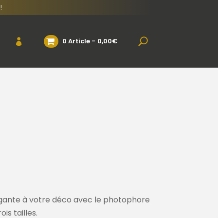
!
0 Article
0,00€
égante à votre déco avec le photophore
is tailles.