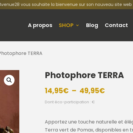
Avenue28 vous souhaite la bienvenue sur son nouveau site web 
A propos
SHOP
Blog
Contact
Photophore TERRA
Photophore TERRA
Plage
14,95
€
–
49,95
€
de
Dont éco-participation : €
prix :
14,95€
à
Apportez une touche naturelle et él
49,95€
Terra vert de Pomax, disponibles en tro