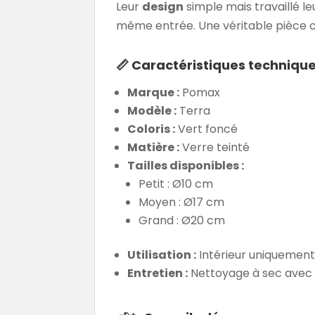
Leur
design
simple mais travaillé le
même entrée. Une véritable pièce c
📏 Caractéristiques techniqu
Marque :
Pomax
Modèle :
Terra
Coloris :
Vert foncé
Matière :
Verre teinté
Tailles disponibles :
Petit : Ø10 cm
Moyen : Ø17 cm
Grand : Ø20 cm
Utilisation :
Intérieur uniquemen
Entretien :
Nettoyage à sec avec 