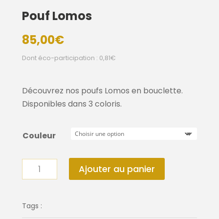
Pouf Lomos
85,00
€
Dont éco-participation : 0,81€
Découvrez nos poufs Lomos en bouclette.
Disponibles dans 3 coloris.
Couleur
quantité
Ajouter au panier
de
Pouf
Lomos
Tags :