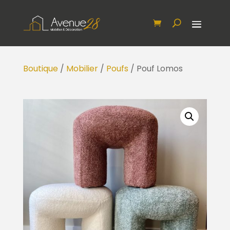
Boutique
/
Mobilier
/
Poufs
/ Pouf Lomos